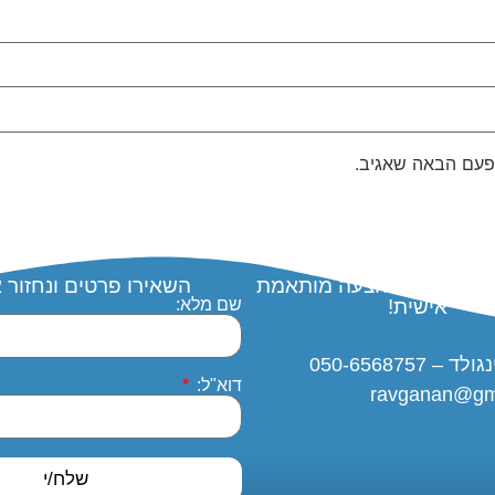
פעם הבאה שאגיב.
עכשיו וקבל הצעה מותאמת
השאירו פרטים ונחזור 
אישית!
שם מלא:
– 050-6568757
דוא"ל:
ravganan@gm
שלח/י