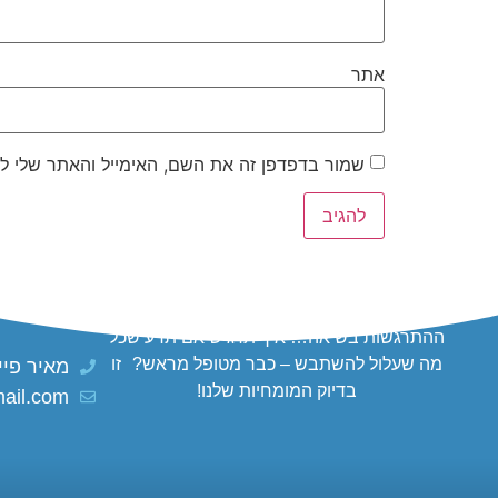
אתר
שמור בדפדפן זה את השם, האימייל והאתר שלי ל
העתיד שלך מתחיל בביטחון שלך!
צור קשר 
דמיין שאתה עומד בשדה התעופה, כרטיס ביד,
ההתרגשות בשיאה… איך תרגיש אם תדע שכל
מה שעלול להשתבש – כבר מטופל מראש? זו
מאיר פיינגולד 
בדיוק המומחיות שלנו!
ail.com